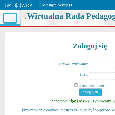
SP18|::|WRP
Ξ Miesiące(Sekcje)
.Wirtualna Rada Pedagog
Zaloguj się
Nazwa użytkownika
Hasło
Zapamiętaj login
Zapomniałeś(aś) nazwy użytkownika lu
Przyjmowanie cookies (ciasteczek) musi być włączone w